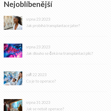
Nejoblíbenější
srpna 23 2023
Jak probíhá transplantace jater?
srpna 23 2023
Jak dlouho se čeká na transplantaci plic?
září 22 2023
Co je to operace?
srpna 31 2023
Jak se nebát operace?