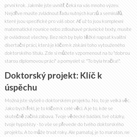
první krok. Jakmile jste uvnitř, čeká na vás mnoho výzev.
Nejdříve musíte zvládnout řadu nutných kurzů a seminářů,
které jsou specifické pro váš obor. Ať už to jsou komplexní
matematické rovnice nebo zdlouhavé právnické texty, musíte
je ovládnout všechny. Bez nich by bylo těžké napsat kvalitní
disertační práci, která je klíčem k získání toho vytouženého
doktorského titulu. Zde si můžete vzpomenout na tu "dobrou
starou diplomovou práci" a pomyslet si: "To byla hračka!".
Doktorský projekt: Klíč k
úspěchu
Možná jste slyšeli o doktorském projektu. No, to je velká věc.
Jako bych řekl, je to klíčem k celé věci. A je to, kde se
skutečně začíná zábava. Tvoje vědecké bádání, tvé otázky,
tvoje hypotézy - to vše se převede do tvého doktorského
projektu. A to může trvat roky. Ale pamatuj, je to maraton, ne