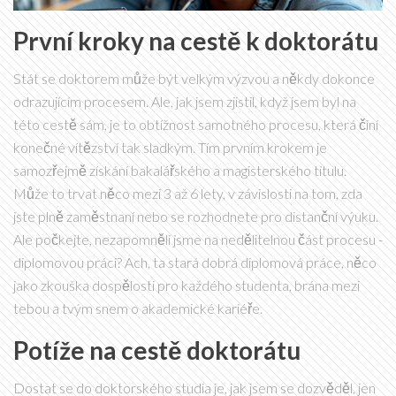
První kroky na cestě k doktorátu
Stát se doktorem může být velkým výzvou a někdy dokonce
odrazujícím procesem. Ale, jak jsem zjistil, když jsem byl na
této cestě sám, je to obtížnost samotného procesu, která činí
konečné vítězství tak sladkým. Tím prvním krokem je
samozřejmě získání bakalářského a magisterského titulu.
Může to trvat něco mezi 3 až 6 lety, v závislosti na tom, zda
jste plně zaměstnaní nebo se rozhodnete pro distanční výuku.
Ale počkejte, nezapomněli jsme na nedělitelnou část procesu -
diplomovou práci? Ach, ta stará dobrá diplomová práce, něco
jako zkouška dospělosti pro každého studenta, brána mezi
tebou a tvým snem o akademické kariéře.
Potíže na cestě doktorátu
Dostat se do doktorského studia je, jak jsem se dozvěděl, jen