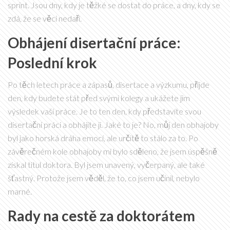
sprint. Jsou dny, kdy je těžké se dostat do práce, a dny, kdy se
zdá, že se věci nedaří.
Obhájení disertační práce:
Poslední krok
Po těch letech práce a zápasů, disertace a výzkumu, přijde
den, kdy budete stát před svými kolegy a ukážete jim
výsledek vaší práce. Je to ten den, kdy představíte svou
disertační práci a obhájíte ji. Jaké to je? No, můj den obhajoby
byl jako horská dráha emocí, ale určitě to stálo za to. Po
závěrečném kole obhajoby mi bylo sděleno, že jsem úspěšně
získal titul doktora. Byl jsem unavený, vyčerpaný, ale také
šťastný. Protože jsem věděl, že to, co jsem učinil, nebylo
marné.
Rady na cestě za doktorátem