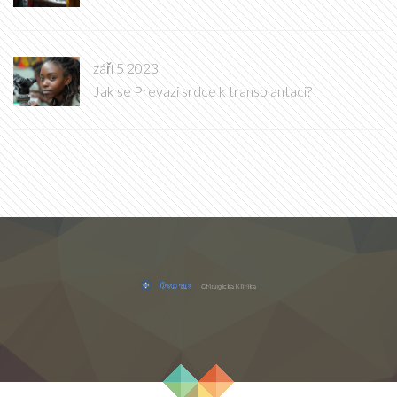
září 5 2023
Jak se Prevazi srdce k transplantaci?