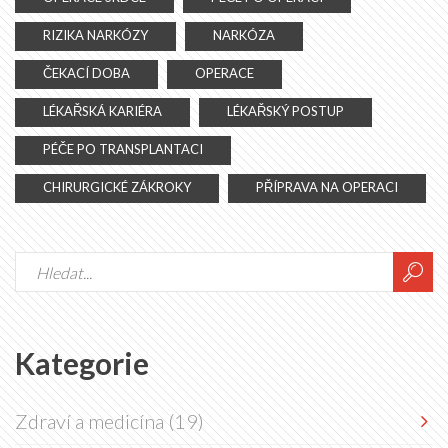
RIZIKA NARKÓZY
NARKÓZA
ČEKACÍ DOBA
OPERACE
LÉKAŘSKÁ KARIÉRA
LÉKAŘSKÝ POSTUP
PÉČE PO TRANSPLANTACI
CHIRURGICKÉ ZÁKROKY
PŘÍPRAVA NA OPERACI
Kategorie
Zdraví a medicína
(19)