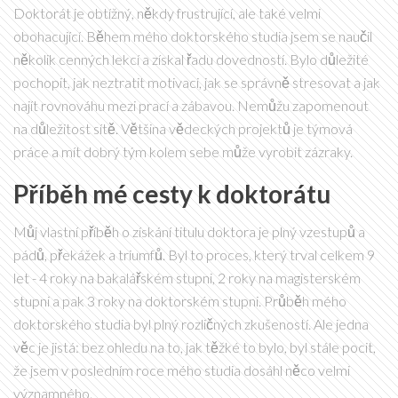
Doktorát je obtížný, někdy frustrující, ale také velmi
obohacující. Během mého doktorského studia jsem se naučil
několik cenných lekcí a získal řadu dovedností. Bylo důležité
pochopit, jak neztratit motivaci, jak se správně stresovat a jak
najít rovnováhu mezi prací a zábavou. Nemůžu zapomenout
na důležitost sítě. Většina vědeckých projektů je týmová
práce a mít dobrý tým kolem sebe může vyrobit zázraky.
Příběh mé cesty k doktorátu
Můj vlastní příběh o získání titulu doktora je plný vzestupů a
pádů, překážek a triumfů. Byl to proces, který trval celkem 9
let - 4 roky na bakalářském stupni, 2 roky na magisterském
stupni a pak 3 roky na doktorském stupni. Průběh mého
doktorského studia byl plný rozličných zkušeností. Ale jedna
věc je jistá: bez ohledu na to, jak těžké to bylo, byl stále pocit,
že jsem v posledním roce mého studia dosáhl něco velmi
významného.