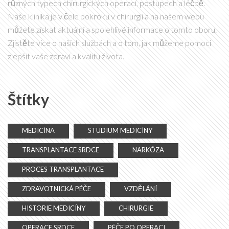
různých typech chirurgických operací, postupech a léčbě.
Naše klinika je v čele pokroku v chirurgii a na našem webu
můžete získat aktuální a spolehlivé informace o tomto oboru.
Zjistěte více o našich službách a o tom, jak můžeme pomoci
zlepšit vaše zdraví a kvalitu života.
Štítky
MEDICÍNA
STUDIUM MEDICÍNY
TRANSPLANTACE SRDCE
NARKÓZA
PROCES TRANSPLANTACE
ZDRAVOTNICKÁ PÉČE
VZDĚLÁNÍ
HISTORIE MEDICÍNY
CHIRURGIE
OPERACE SRDCE
PÉČE PO OPERACI