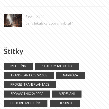
října 1 2023
Jaký lékařský obor si vybrat?
Štítky
MEDICÍNA
STUDIUM MEDICÍNY
TRANSPLANTACE SRDCE
NARKÓZA
PROCES TRANSPLANTACE
ZDRAVOTNICKÁ PÉČE
VZDĚLÁNÍ
HISTORIE MEDICÍNY
CHIRURGIE