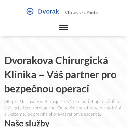
Dvorakova Chirurgická
Klinika – Váš partner pro
bezpečnou operaci
Vítejte! Na našem webu najdete vše, co potřebujete vědět o
chirurgii, kterou provádíme. Odpovíme na otázky, co vás trápí,
a ukážeme, jak probíhá příprava i rekonvalescence.
Naše služby