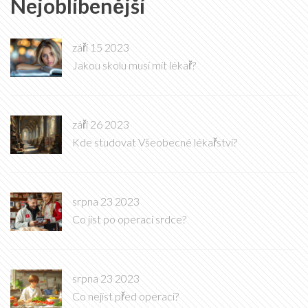
Nejoblíbenější
září 15 2023
Jakou skolu musí mít lékař?
září 26 2023
Kde studovat Všeobecné lékařství?
srpna 23 2023
Co jíst po operaci srdce?
srpna 23 2023
Co nejíst před operaci?