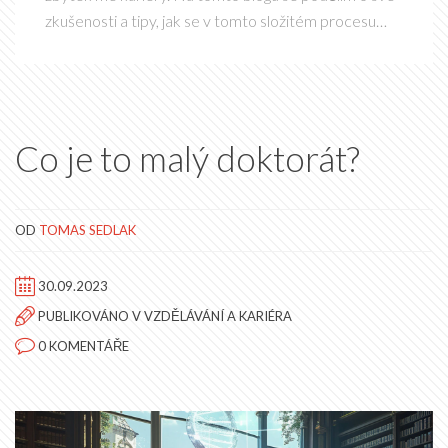
zkušenosti a tipy, jak se v tomto složitém procesu
orientovat a jak si vybrat ten správný obor. Bez
ohledu na to, jestli teď stojíte před touto volbou,
nebo se jen zajímáte o lékařství, věřím, že si přečtete
něco užitečného. Pojďme se na to spolu podívat.
Co je to malý doktorát?
OD
TOMAS SEDLAK
30.09.2023
PUBLIKOVÁNO V
VZDĚLÁVÁNÍ A KARIÉRA
0 KOMENTÁŘE