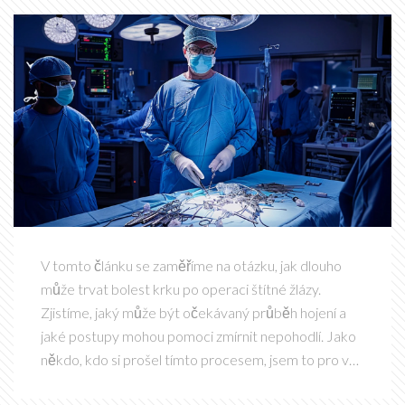
V tomto článku se zaměříme na otázku, jak dlouho
může trvat bolest krku po operaci štítné žlázy.
Zjistíme, jaký může být očekávaný průběh hojení a
jaké postupy mohou pomoci zmírnit nepohodlí. Jako
někdo, kdo si prošel tímto procesem, jsem to pro vás
připravil, abyste měli představu o tom, co vás čeká.