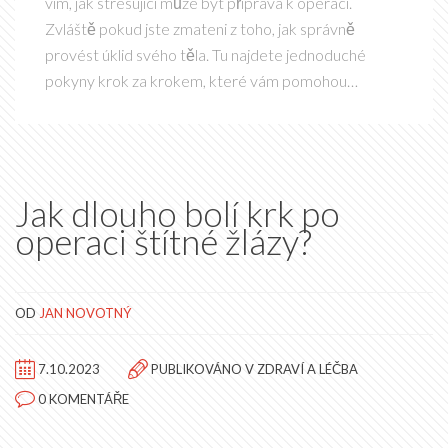
vím, jak stresující může být příprava k operaci.
Zvláště pokud jste zmateni z toho, jak správně
provést úklid svého těla. Tu najdete jednoduché
pokyny krok za krokem, které vám pomohou
zvládnout tento proces. Pročistit tělo před operací je
důležité, proto jsem vytvořila tento přívodce, který
vám může pomoci zvládnout tento úkol bez stresu.
Jak dlouho bolí krk po
operaci štítné žlázy?
OD
JAN NOVOTNÝ
7.10.2023
PUBLIKOVÁNO V
ZDRAVÍ A LÉČBA
0 KOMENTÁŘE