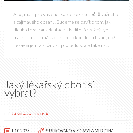
Ahoj, mám pro vás dneska kousek skutečně vážného
a zajímavého obsahu. Budeme se bavit o tom, jak
dlouho trva transplantace. Uvidíte, že každý typ
transplantace má svou specifickou dobu trvání, což
nezávisí jen na složitosti procedury, ale také na
zdravotním stavu pacienta. Pobavíme se také o
důležitosti přípravy před transplantací a postupu
vlastní operace. Doufám, že vám to přinese nové
informace a odpovědi na všechny vaše otázky.
Jaký lékařský obor si
vybrat?
OD
KAMILA ZAJÍČKOVÁ
1.10.2023
PUBLIKOVÁNO V
ZDRAVÍ A MEDICÍNA