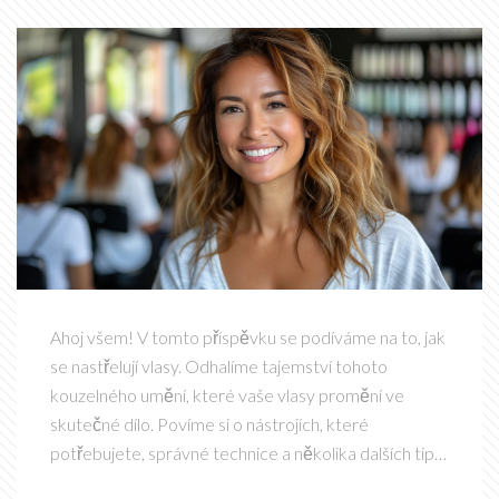
Ahoj všem! V tomto příspěvku se podíváme na to, jak
se nastřelují vlasy. Odhalíme tajemství tohoto
kouzelného umění, které vaše vlasy promění ve
skutečné dílo. Povíme si o nástrojích, které
potřebujete, správné technice a několika dalších tipů,
které by vám mohly pomoci. Tak se připojte a