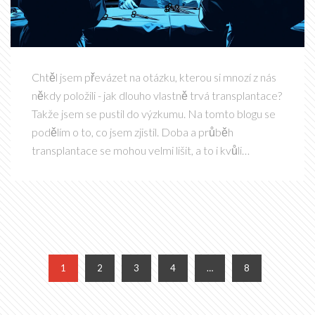
Chtěl jsem převázet na otázku, kterou si mnozí z nás
někdy položili - jak dlouho vlastně trvá transplantace?
Takže jsem se pustil do výzkumu. Na tomto blogu se
podělím o to, co jsem zjistil. Doba a průběh
transplantace se mohou velmi lišit, a to i kvůli
rozdílným zdravotním podmínkám pacientů. Ale
připojte se, abyste se dozvěděli více.
1
2
3
4
…
8