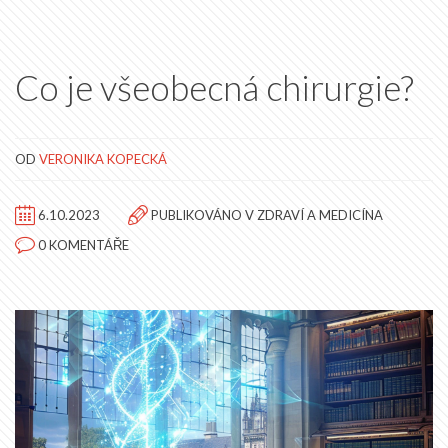
Tento článek je určen těm, kteří se chystají na operaci
nebo se z ní zotavují.
Co je všeobecná chirurgie?
OD
VERONIKA KOPECKÁ
6.10.2023
PUBLIKOVÁNO V
ZDRAVÍ A MEDICÍNA
0 KOMENTÁŘE