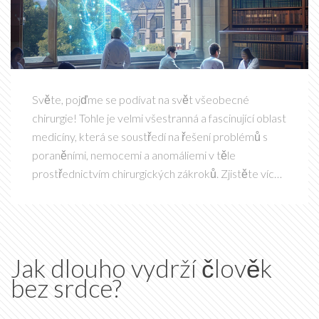
Světe, pojďme se podívat na svět všeobecné
chirurgie! Tohle je velmi všestranná a fascinující oblast
medicíny, která se soustředí na řešení problémů s
poraněními, nemocemi a anomáliemi v těle
prostřednictvím chirurgických zákroků. Zjistěte více
o metodách, které používá, a jak přínosy těchto
postupů mohou změnit životy lidí. Tak pojďme objevit
všeobecnou chirurgii společně!
Jak dlouho vydrží člověk
bez srdce?