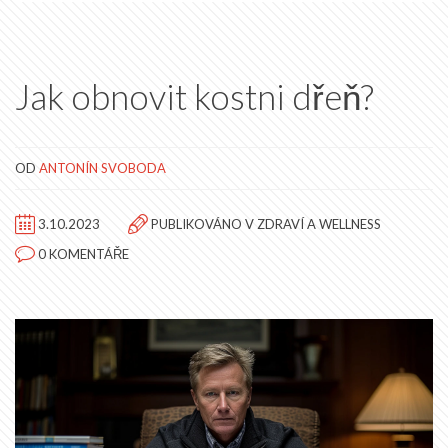
naučme se něco nového společně!
Jak obnovit kostni dřeň?
OD
ANTONÍN SVOBODA
3.10.2023
PUBLIKOVÁNO V
ZDRAVÍ A WELLNESS
0 KOMENTÁŘE