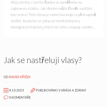
Ahoj všichni, v tomto článku se zaměřeme na
zajímavou otázku: Jak dlouho může člověk vydržet
bez srdce? Toto téma je velmi fascinující a překvapivě
složité. Budeme se zabývat medicínskými a
biologickými faktory, které do toho vstupují. Uvidíme,
jak dokáže moderní medicína protáhnout hranice
toho, co považujeme za možné. Takže pokud vás láká
svět medicíny a lidské fyziologie, tento článek je tu
právě pro vás!
Jak se nastřelují vlasy?
OD
RADEK KŘÍŽEK
4.10.2023
PUBLIKOVÁNO V
KRÁSA A ZDRAVÍ
0 KOMENTÁŘE