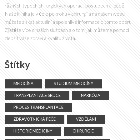
různých typech chirurgických operací, postupech a léčbě.
Naše klinika je v čele pokroku v chirurgii a na našem webu
můžete získat aktuální a spolehlivé informace o tomto oboru.
Zjistěte více o našich službách a o tom, jak můžeme pomoci
zlepšit vaše zdraví a kvalitu života.
Štítky
MEDICÍNA
STUDIUM MEDICÍNY
TRANSPLANTACE SRDCE
NARKÓZA
PROCES TRANSPLANTACE
ZDRAVOTNICKÁ PÉČE
VZDĚLÁNÍ
HISTORIE MEDICÍNY
CHIRURGIE