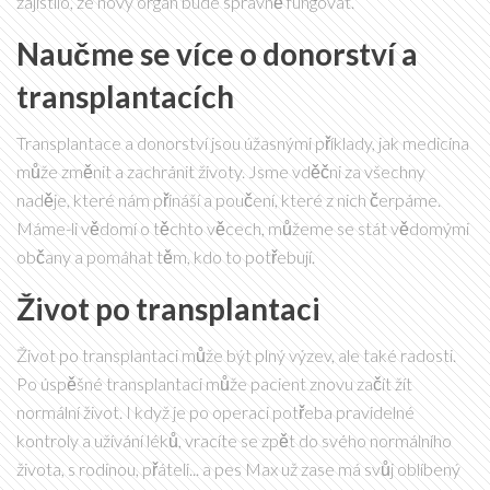
zajistilo, že nový orgán bude správně fungovat.
Naučme se více o donorství a
transplantacích
Transplantace a donorství jsou úžasnými příklady, jak medicína
může změnit a zachránit životy. Jsme vděčni za všechny
naděje, které nám přináší a poučení, které z nich čerpáme.
Máme-li vědomí o těchto věcech, můžeme se stát vědomými
občany a pomáhat těm, kdo to potřebují.
Život po transplantaci
Život po transplantaci může být plný výzev, ale také radosti.
Po úspěšné transplantaci může pacient znovu začít žít
normální život. I když je po operaci potřeba pravidelné
kontroly a užívání léků, vracíte se zpět do svého normálního
života, s rodinou, přáteli... a pes Max už zase má svůj oblíbený