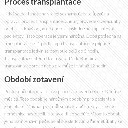
Proces transplantace
Když se dostanete na vrchol seznamu čekatelů, začíná
opravdu proces transplantace. Chirurg provede operaci, aby
odebral zdravý orgán od dárce a následně ho implantoval
pacientovi. Tato operace je velmi náročná. Doba potřebná na
transplantaci se liší podle typu transplantace. V případě
transplantace ledvin se pohybuje od 3 do 5 hodin.
Transplantace jater může trvat od 5 do 8 hodin a
transplantace srdce nebo plic může trvat až 12 hodin.
Období zotavení
Po dokončení operace trvá proces zotavení několik týdnů až
měsíců. Toto období je náročným obdobím pro pacienta a
jeho blízké. Max náš pes, měl smutek v očích, když jsme do
nemocnice nastoupili, jako by cítil, co se děje. V tomto období
je nutná intenzivní péče, lékařské sledování a řada léků, aby se