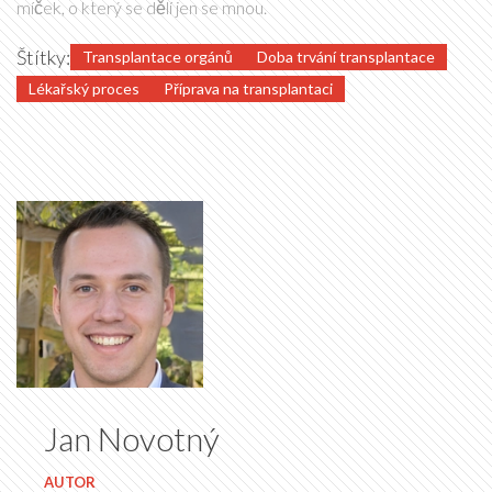
míček, o který se dělí jen se mnou.
Štítky:
Transplantace orgánů
Doba trvání transplantace
Lékařský proces
Příprava na transplantaci
Jan Novotný
AUTOR