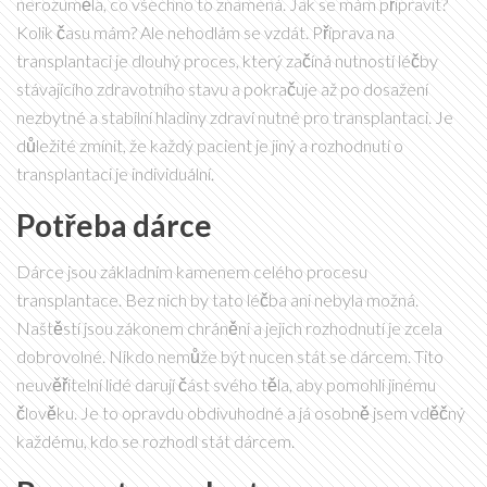
nerozuměla, co všechno to znamená. Jak se mám připravit?
Kolik času mám? Ale nehodlám se vzdát. Příprava na
transplantaci je dlouhý proces, který začíná nutností léčby
stávajícího zdravotního stavu a pokračuje až po dosažení
nezbytné a stabilní hladiny zdraví nutné pro transplantaci. Je
důležité zmínit, že každý pacient je jiný a rozhodnutí o
transplantaci je individuální.
Potřeba dárce
Dárce jsou základním kamenem celého procesu
transplantace. Bez nich by tato léčba ani nebyla možná.
Naštěstí jsou zákonem chráněni a jejich rozhodnutí je zcela
dobrovolné. Nikdo nemůže být nucen stát se dárcem. Tito
neuvěřitelní lidé darují část svého těla, aby pomohli jinému
člověku. Je to opravdu obdivuhodné a já osobně jsem vděčný
každému, kdo se rozhodl stát dárcem.