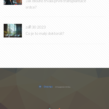
Jak dlouho trvala první transplantace
srdce?
září 30 2023
Co je to malý doktorát?