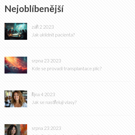
Nejoblíbenější
září 2 2023
Jak uklidnit pacienta?
srpna 23 2023
Kde se provadi transplantace plic?
října 4 2023
Jak se nastřelují vlasy?
srpna 23 2023