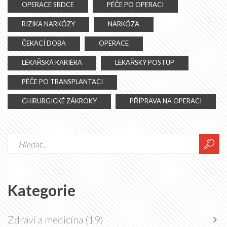
OPERACE SRDCE
PÉČE PO OPERACI
RIZIKA NARKÓZY
NARKÓZA
ČEKACÍ DOBA
OPERACE
LÉKAŘSKÁ KARIÉRA
LÉKAŘSKÝ POSTUP
PÉČE PO TRANSPLANTACI
CHIRURGICKÉ ZÁKROKY
PŘÍPRAVA NA OPERACI
Kategorie
Zdraví a medicína
(19)