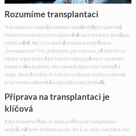
Rozumíme transplantaci
Transplantace orgánů je jedním z nejdůležitějších pokroků
moderní medicíny, který každoročně zachrání tisíce životů po
celém světě. Ale co to vlastně znamená, když říkáme
„transplantace“? No, jednoduše, jde o proces, při kterém se
zdravý orgán (nebo část tohoto orgánu) přenese z jednoho
lidského těla do jiného, aby nahradil slábý nebo nefunkční
orgán. Skutečností je, že tato procedura je složitá a zahrnuje
práci mnoha odborníků a specializovaných lékařů.
Příprava na transplantaci je
klíčová
Když mi poprvé řekli, že budu potřebovat transplantaci
orgánů, měl jsem smíšené pocity. Ani Eva, moje manželka, moc