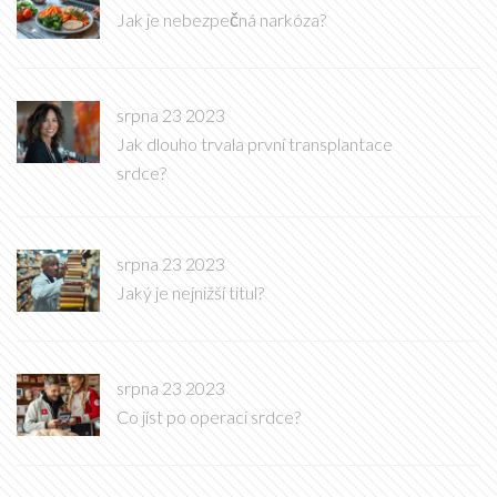
Jak je nebezpečná narkóza?
srpna 23 2023
Jak dlouho trvala první transplantace
srdce?
srpna 23 2023
Jaký je nejnižší titul?
srpna 23 2023
Co jíst po operaci srdce?