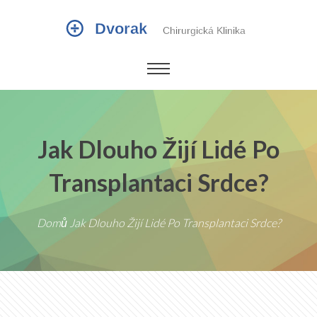
Jak Dlouho Žijí Lidé Po
Transplantaci Srdce?
Domů
Jak Dlouho Žijí Lidé Po Transplantaci Srdce?