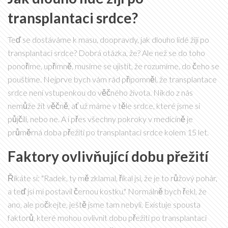
transplantaci srdce?
Teď se dostáváme k masu, doopravdy, jak dlouho lidé žijí po
transplantaci srdce? Dobrá otázka, že? Ale než se do toho
ponoříme, upřímně, musíme se ujistit, že rozumíme, do čeho se
pouštíme. Nejprve bych vám rád připomněl, že transplantace
srdce není vstupenkou do věčného života. Nikdo z nás
nemůže žít věčně, ať už máme v těle srdce, které jsme si
půjčili, nebo ne. A i přes všechny pokroky v medicíně je
průměrná doba přežití po transplantaci srdce kolem 15 let.
Faktory ovlivňující dobu přežití
Říkáte si: "Radek, ty mě zklamal, říkal jsi, že je to růžový pohár,
a teď jsi mi postavil černou kostku." Normálně bych řekl, že
ano, ale počkejte, ještě jsme tam nebyli. Existuje spousta
faktorů, které mohou ovlivnit dobu přežití po transplantaci