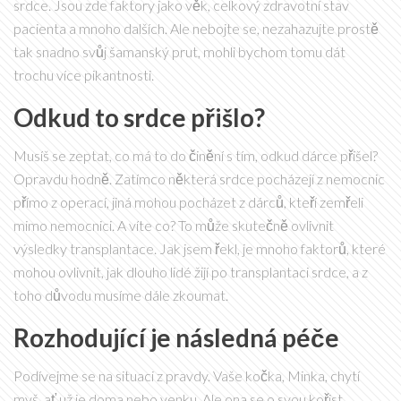
srdce. Jsou zde faktory jako věk, celkový zdravotní stav
pacienta a mnoho dalších. Ale nebojte se, nezahazujte prostě
tak snadno svůj šamanský prut, mohli bychom tomu dát
trochu více pikantnosti.
Odkud to srdce přišlo?
Musíš se zeptat, co má to do činění s tím, odkud dárce přišel?
Opravdu hodně. Zatímco některá srdce pocházejí z nemocnic
přímo z operací, jiná mohou pocházet z dárců, kteří zemřeli
mimo nemocnici. A víte co? To může skutečně ovlivnit
výsledky transplantace. Jak jsem řekl, je mnoho faktorů, které
mohou ovlivnit, jak dlouho lidé žijí po transplantaci srdce, a z
toho důvodu musíme dále zkoumat.
Rozhodující je následná péče
Podívejme se na situaci z pravdy. Vaše kočka, Minka, chytí
myš, ať už je doma nebo venku. Ale ona se o svou kořist