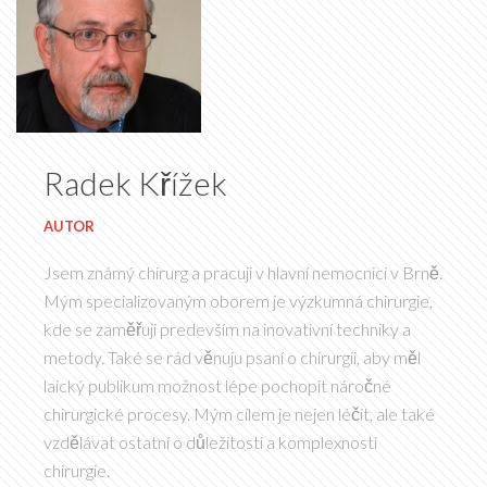
Radek Křížek
AUTOR
Jsem známý chirurg a pracuji v hlavní nemocnici v Brně.
Mým specializovaným oborem je výzkumná chirurgie,
kde se zaměřuji predevším na inovativní techniky a
metody. Také se rád věnuju psaní o chirurgii, aby měl
laický publikum možnost lépe pochopit náročné
chirurgické procesy. Mým cílem je nejen léčit, ale také
vzdělávat ostatní o důležitosti a komplexnosti
chirurgie.