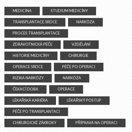
MEDICÍNA
STUDIUM MEDICÍNY
TRANSPLANTACE SRDCE
NARKÓZA
PROCES TRANSPLANTACE
ZDRAVOTNICKÁ PÉČE
VZDĚLÁNÍ
HISTORIE MEDICÍNY
CHIRURGIE
OPERACE SRDCE
PÉČE PO OPERACI
RIZIKA NARKÓZY
NARKÓZA
ČEKACÍ DOBA
OPERACE
LÉKAŘSKÁ KARIÉRA
LÉKAŘSKÝ POSTUP
PÉČE PO TRANSPLANTACI
CHIRURGICKÉ ZÁKROKY
PŘÍPRAVA NA OPERACI