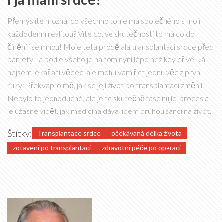
Přemýšlíte možná, co všechno tohle má společného s mojí
každodenní realitou? Víte co, ve skutečnosti to má co do
činění i se mnou! Moje teta prodělala transplantaci srdce před
pár lety - a podle všeho je na tom nyní lépe než kdy dříve. Já
nejsem lékař ani vědec, ale mohu vám říct jednu věc z první
ruky: Překvapilo mě, jak se její život po transplantaci změnil.
Nebylo to jednoduché, ale je to skutečně fascinující proces a
je úžasné vidět, jak medicína dává lidem druhou šanci na život.
Štítky:
Transplantace srdce
očekávaná délka života
zotavení po transplantaci
zdravotní péče po operaci