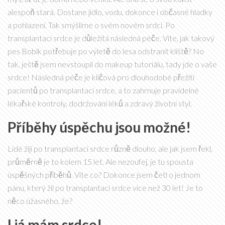
alespoň stará. Dostane jídlo, vodu, dokonce i občasné hladky
a pohlazení. Tak smýšlíme o svém novém srdci. Po
transplantaci srdce je důležitá následná péče. Víte, jak takový
pes Bobík potřebuje po výletě do lesa odstranit klíště? No
tak, ještě jsem nevstoupil do makeup tutoriálu, tady jde o vaše
srdce! Následná péče je klíčová pro dlouhodobé přežití
pacientů po transplantaci srdce, a to zahrnuje pravidelné
lékařské kontroly, dodržování léků a zdravý životní styl.
Příběhy úspěchu jsou možné!
Lidé žijí po transplantaci srdce různě dlouho, ale jak jsem řekl,
průměrně je to kolem 15 let. Ale nezoufej, je tu spousta
úspěšných příběhů. Víte co? Dokonce jsem četl o jednom
pánu, který žil po transplantaci srdce více než 30 let! Je to
něco úžasného, že?
I já mám srdce!