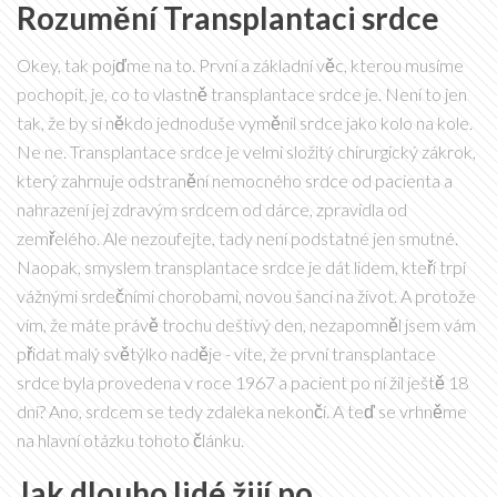
Rozumění Transplantaci srdce
Okey, tak pojďme na to. První a základní věc, kterou musíme
pochopit, je, co to vlastně transplantace srdce je. Není to jen
tak, že by si někdo jednoduše vyměnil srdce jako kolo na kole.
Ne ne. Transplantace srdce je velmi složitý chirurgický zákrok,
který zahrnuje odstranění nemocného srdce od pacienta a
nahrazení jej zdravým srdcem od dárce, zpravidla od
zemřelého. Ale nezoufejte, tady není podstatné jen smutné.
Naopak, smyslem transplantace srdce je dát lidem, kteří trpí
vážnými srdečními chorobami, novou šanci na život. A protože
vím, že máte právě trochu deštivý den, nezapomněl jsem vám
přidat malý světýlko naděje - víte, že první transplantace
srdce byla provedena v roce 1967 a pacient po ní žil ještě 18
dní? Ano, srdcem se tedy zdaleka nekončí. A teď se vrhněme
na hlavní otázku tohoto článku.
Jak dlouho lidé žijí po