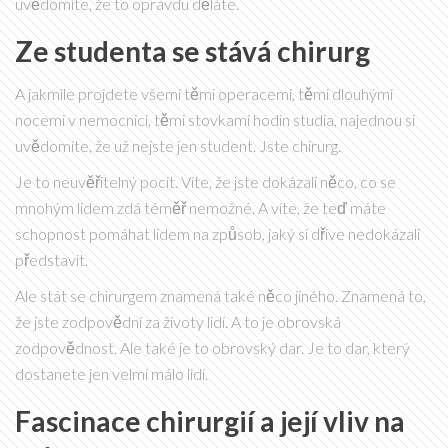
uvědomíte, že to opravdu děláte.
Ze studenta se stává chirurg
A jakmile projdete všemi těmi operacemi, těmi dlouhými
nocemi v nemocnici, těmi stovkami hodin studia, najednou si
uvědomíte, že už nejste jen student. Jste chirurg.
Je to neuvěřitelný pocit. Víte, že jste dokázali něco, co se
mnohým lidem zdá téměř nemožné. A víte, že teď máte
schopnost pomáhat lidem na způsob, jaký si dříve nedokázali
představit.
Ale stát se chirurgem znamená také něco jiného. Znamená to,
že jste zodpovědní za životy lidí. A to je obrovská
zodpovědnost. Ale také je to obrovský dar. Je to dar, který
dostanete jen velmi málo lidí.
Fascinace chirurgií a její vliv na