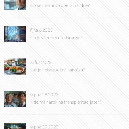
Co se nesmi po operaci srdce?
října 6 2023
Co je všeobecná chirurgie?
září 7 2023
Jak je nebezpečná narkóza?
srpna 28 2023
Kdo má narok na transplantaci jater?
srpna 30 2023