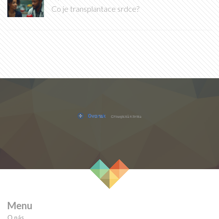
Co je transplantace srdce?
Menu
O nás