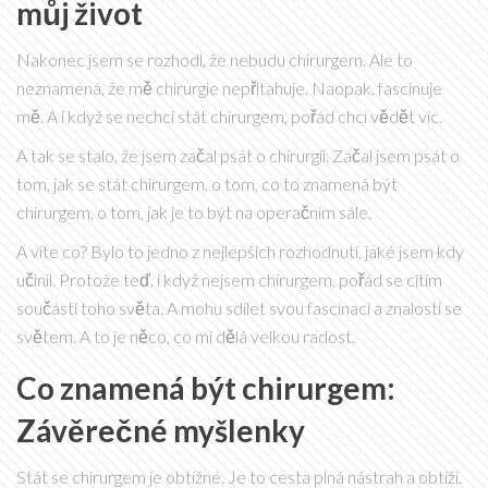
můj život
Nakonec jsem se rozhodl, že nebudu chirurgem. Ale to
neznamená, že mě chirurgie nepřitahuje. Naopak, fascinuje
mě. A i když se nechci stát chirurgem, pořád chci vědět víc.
A tak se stalo, že jsem začal psát o chirurgii. Začal jsem psát o
tom, jak se stát chirurgem, o tom, co to znamená být
chirurgem, o tom, jak je to být na operačním sále.
A víte co? Bylo to jedno z nejlepších rozhodnutí, jaké jsem kdy
učinil. Protože teď, i když nejsem chirurgem, pořád se cítím
součástí toho světa. A mohu sdílet svou fascinaci a znalosti se
světem. A to je něco, co mi dělá velkou radost.
Co znamená být chirurgem:
Závěrečné myšlenky
Stát se chirurgem je obtížné. Je to cesta plná nástrah a obtíží.