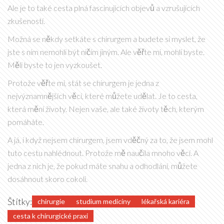
Ale je to také cesta plná fascinujících objevů a vzrušujících
zkušeností.
Možná se někdy setkáte s chirurgem a budete si myslet, že
jste s ním nemohli být ničím jiným. Ale věřte mi, mohli byste.
Měli byste to jen vyzkoušet.
Protože věřte mi, stát se chirurgem je jedna z
nejvýznamnějších věcí, které můžete udělat. Je to cesta,
která mění životy. Nejen vaše, ale také životy těch, kterým
pomáháte.
A já, i když nejsem chirurgem, jsem vděčný za to, že jsem mohl
tuto cestu nahlédnout. Protože mě naučila mnoho věcí. A
jedna z nich je, že pokud máte snahu a odhodlání, můžete
dosáhnout skoro cokoli.
Štítky:
chirurgie
studium medicíny
lékařská kariéra
cesta k chirurgické praxi