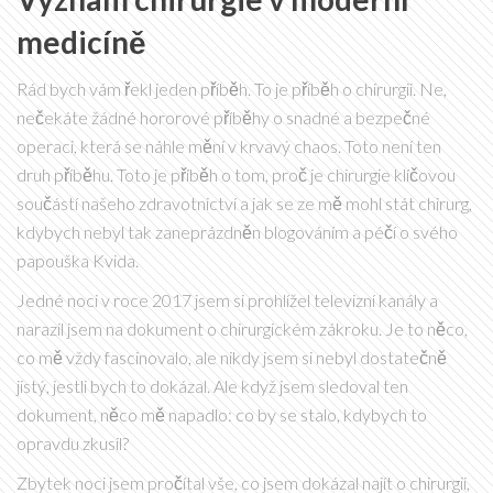
medicíně
Rád bych vám řekl jeden příběh. To je příběh o chirurgii. Ne,
nečekáte žádné hororové příběhy o snadné a bezpečné
operaci, která se náhle mění v krvavý chaos. Toto není ten
druh příběhu. Toto je příběh o tom, proč je chirurgie klíčovou
součástí našeho zdravotnictví a jak se ze mě mohl stát chirurg,
kdybych nebyl tak zaneprázdněn blogováním a péčí o svého
papouška Kvida.
Jedné noci v roce 2017 jsem si prohlížel televizní kanály a
narazil jsem na dokument o chirurgickém zákroku. Je to něco,
co mě vždy fascinovalo, ale nikdy jsem si nebyl dostatečně
jistý, jestli bych to dokázal. Ale když jsem sledoval ten
dokument, něco mě napadlo: co by se stalo, kdybych to
opravdu zkusil?
Zbytek noci jsem pročítal vše, co jsem dokázal najít o chirurgii,