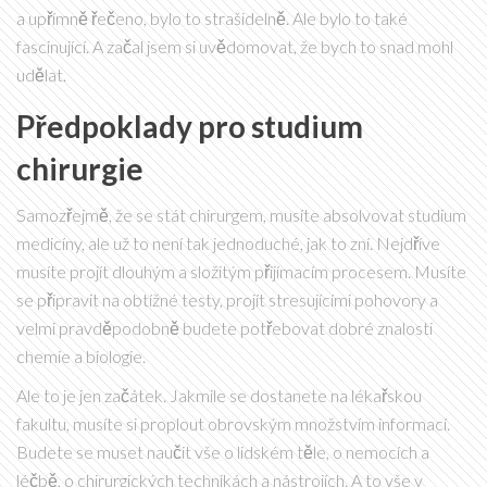
a upřímně řečeno, bylo to strašidelně. Ale bylo to také
fascinující. A začal jsem si uvědomovat, že bych to snad mohl
udělat.
Předpoklady pro studium
chirurgie
Samozřejmě, že se stát chirurgem, musíte absolvovat studium
medicíny, ale už to není tak jednoduché, jak to zní. Nejdříve
musíte projít dlouhým a složitým přijímacím procesem. Musíte
se připravit na obtížné testy, projít stresujícími pohovory a
velmi pravděpodobně budete potřebovat dobré znalosti
chemie a biologie.
Ale to je jen začátek. Jakmile se dostanete na lékařskou
fakultu, musíte si proplout obrovským množstvím informací.
Budete se muset naučit vše o lidském těle, o nemocích a
léčbě, o chirurgických technikách a nástrojích. A to vše v