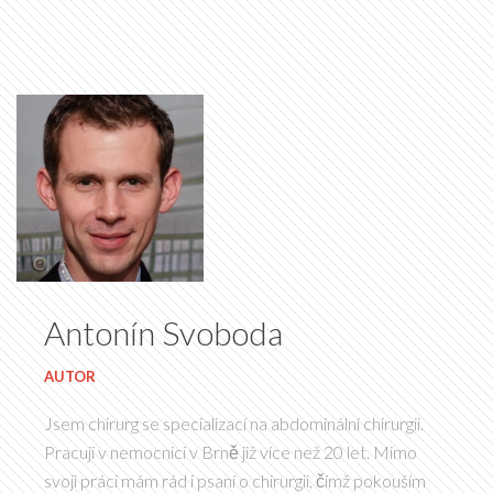
Antonín Svoboda
AUTOR
Jsem chirurg se specializací na abdominální chirurgii.
Pracuji v nemocnici v Brně již více než 20 let. Mimo
svoji práci mám rád i psaní o chirurgii, čímž pokouším