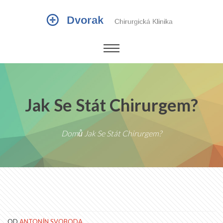
Jak Se Stát Chirurgem?
Domů
Jak Se Stát Chirurgem?
OD
ANTONÍN SVOBODA