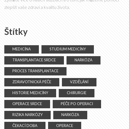
zlepšit vaše zdraví a kvalitu života.
Štítky
MEDICÍNA
STUDIUM MEDICÍNY
TRANSPLANTACE SRDCE
NARKÓZA
PROCES TRANSPLANTACE
ZDRAVOTNICKÁ PÉČE
VZDĚLÁNÍ
HISTORIE MEDICÍNY
CHIRURGIE
OPERACE SRDCE
PÉČE PO OPERACI
RIZIKA NARKÓZY
NARKÓZA
ČEKACÍ DOBA
OPERACE