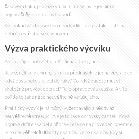
časovém tlaku, protože studium medicíny je jedním z
nejnáročnějších studijních oborů.
Ale pokud vás to všechno neodradilo, pak gratuluji. Jste na
dobré cestě stát se chirurgem.
Výzva praktického výcviku
Ale co přijde poté? No, teď přichází ta legrace.
Jasně, učit se o chirurgii z knih a přednášek je jedna věc, ale co
když dostanete skalpel do ruky? Co když budete muset
skutečně provést operaci? To je opravdová zkouška. A víte
co? Je to také něco neuvěřitelně vzrušujícího.
Praktický výcvik je náročný, vyčerpávající a někdy až
neuvěřitelně stresující. Ale je to také obrovský zážitek. Když
poprvé držíte skalpel a připravujete se na provedení operace,
je to neuvěřitelně důležitý okamžik. Je to okamžik, kdy si