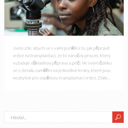
Jsem zde, abych se s vámi podělil o to, jak připravit
srdce na transplantaci. Je to náročný proces, který
vyžaduje důkladnou přípravu a péči. Ve svém článku
se v detailu zaměřím na jednotlivé kroky, které jsou
nezbytné pro úspěšnou transplantaci srdce. Dále
také prodiskutuji o následné péči o transplantovaný
orgán. Věřím, že vám tyto informace přinesou
užitečné poznatky a pomohou vám lépe porozumět
tomuto složitému medicínskému procesu.