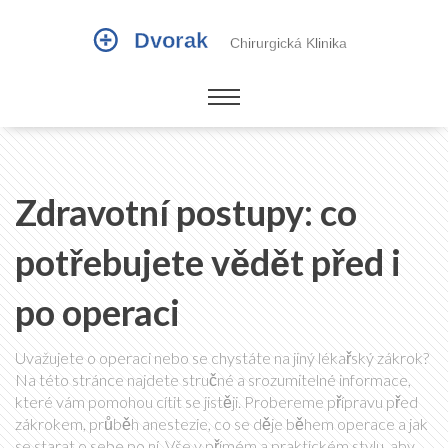
Zdravotní postupy: co
potřebujete vědět před i
po operaci
Uvažujete o operaci nebo se chystáte na jiný lékařský zákrok?
Na této stránce najdete stručné a srozumitelné informace,
které vám pomohou cítit se jistěji. Probereme přípravu před
zákrokem, průběh anestezie, co se děje během operace a jak
se starat o sebe po ní. Vše v přímém a praktickém stylu, aby