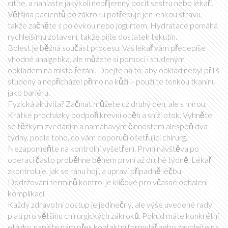
cítíte, a nahlaste jakýkoli nepříjemný pocit sestru nebo lékaři.
Většina pacientů po zákroku potřebuje jen lehkou stravu,
takže začněte s polévkou nebo jogurtem. Hydratace pomáhá
rychlejšímu zotavení, takže pijte dostatek tekutin.
Bolest je běžná součást procesu. Váš lékař vám předepíše
vhodné analgetika, ale můžete si pomoci i studeným
obkladem na místo řezání. Dbejte na to, aby obklad nebyl příliš
studený a nepřicházel přímo na kůži – použijte tenkou tkaninu
jako bariéru.
Fyzická aktivita? Začínat můžete už druhý den, ale s mírou.
Krátké procházky podpoří krevní oběh a sníží otok. Vyhněte
se těžkým zvedáním a namáhavým činnostem alespoň dva
týdny, podle toho, co vám doporučí ošetřující chirurg.
Nezapomeňte na kontrolní vyšetření. První návštěva po
operaci často proběhne během první až druhé týdně. Lékař
zkontroluje, jak se ránu hojí, a upraví případně léčbu.
Dodržování termínů kontrol je klíčové pro včasné odhalení
komplikací.
Každý zdravotní postup je jedinečný, ale výše uvedené rady
platí pro většinu chirurgických zákroků. Pokud máte konkrétní
otázky, napište nám přes kontaktní formulář nebo zavolejte na