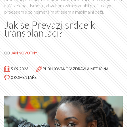
naši recepci. Jsme tu, abychom vám pomohli projít celým
procesem s co nejmenším stresem a maximální péčí.
Jak se Prevazi srdce k
transplantaci?
OD
JAN NOVOTNÝ
5.09.2023
PUBLIKOVÁNO V
ZDRAVÍ A MEDICÍNA
0 KOMENTÁŘE