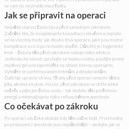
se vám nic neztratilo mezi řádky.
Jak se připravit na operaci
Největší starost často bývá před samotným zákrokem.
Začněte tím, že si naplánujete konzultaci s lékařem a zeptáte
se na všechny body: jak dlouho trvá operace, jaké jsou možné
komplikace a co si po ní musíte dopřát. Důležitý je i hygienický
krok – čistota těla před zákrokem snižuje riziko infekce.
Jednoduchý návod: sprchujte se teplou vodou, použijte jemný
mýdlový gel a nezapomeňte na oblast, kterou operujete.
Vyhněte se parfémovaným krémům a deodorantům.
Další tip: upravte stravu. Tři dny před operací omezte těžká
jídla, alkohol a kofein. Na noc před zákrokem se držte lehké
večeře a pijte jen čistou vodu – tak dodáte tělu potřebnou
energii a minimalizujete riziko refluxu během anestezie.
Co očekávat po zákroku
Po operaci vás čeká období, kdy tělo začne hojit. První hodiny
po probuzení z anestezie jsou nejdůležitější – sledujte, jak se