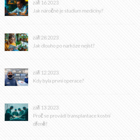
září 16 2023
Jak náročné je studium medicíny?
září 28 2023
Jak dlouho po narkóze nejíst?
září 12 2023
Kdy byla prvni operace?
září 13 2023
Proč se provádí transplantace kostní
dřeně?