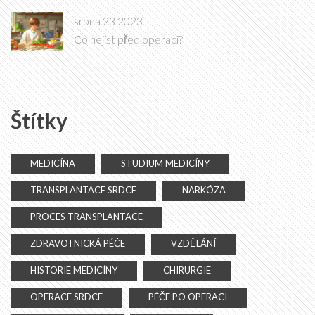
srpna 23 2023
Co nejíst před operaci?
Štítky
MEDICÍNA
STUDIUM MEDICÍNY
TRANSPLANTACE SRDCE
NARKÓZA
PROCES TRANSPLANTACE
ZDRAVOTNICKÁ PÉČE
VZDĚLÁNÍ
HISTORIE MEDICÍNY
CHIRURGIE
OPERACE SRDCE
PÉČE PO OPERACI