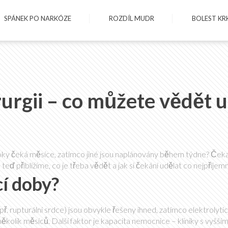
SPÁNEK PO NARKÓZE
ROZDÍL MUDR
BOLEST KR
urgii – co můžete vědět u
kroky čeká měsíce, zatímco jiné jsou naplánovány během týdne? Ček
teď přiblížíme, co je třeba vědět a jak si čekání udělat co nejpříjemn
cí doby?
ř. rupturální srdce) jsou obvykle řešeny ihned, zatímco elektrolyti
kolik měsíců. Další faktor je kapacita nemocnice – kliniky s vyšší