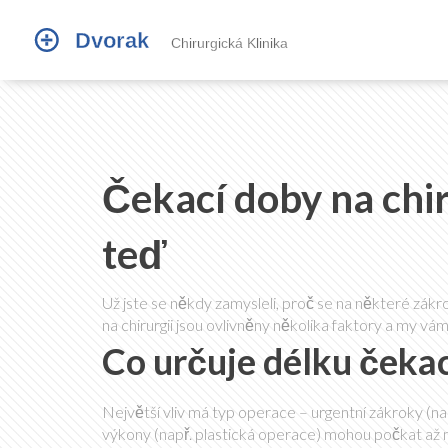
Čekací doby na chir
teď
Už jste se někdy zamysleli, proč se na některé zá
na chirurgii jsou ovlivněny několika faktory a my vám 
Co určuje délku čeka
Největší vliv má typ operace – urgentní zákroky (nap
výkony (např. plastická operace) mohou počkat až ně