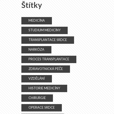
Štítky
MEDICÍNA
STUDIUM MEDICÍNY
TRANSPLANTACE SRDCE
NARKÓZA
PROCES TRANSPLANTACE
ZDRAVOTNICKÁ PÉČE
VZDĚLÁNÍ
HISTORIE MEDICÍNY
CHIRURGIE
OPERACE SRDCE