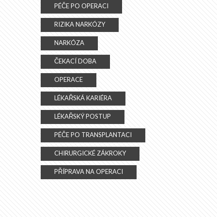
PÉČE PO OPERACI
RIZIKA NARKÓZY
NARKÓZA
ČEKACÍ DOBA
OPERACE
LÉKAŘSKÁ KARIÉRA
LÉKAŘSKÝ POSTUP
PÉČE PO TRANSPLANTACI
CHIRURGICKÉ ZÁKROKY
PŘÍPRAVA NA OPERACI