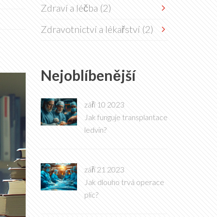
Zdraví a léčba
(2)
Zdravotnictví a lékařství
(2)
Nejoblíbenější
září 10 2023
Jak funguje transplantace
ledvin?
září 21 2023
Jak dlouho trvá operace
plic?