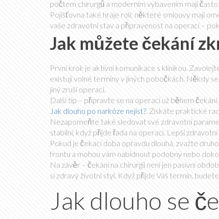
počtem chirurgů a moderním vybavením mají často k
Pojišťovna také hraje roli: některé smlouvy mají o
vaše zdravotní stav a připravenost na operaci – pok
Jak můžete čekání zkr
První krok je aktivní komunikace s klinikou. Zavolejt
existují volné termíny v jiných pobočkách. Někdy s
jiný zruší operaci.
Další tip – připravte se na operaci už během čekání
Jak dlouho po narkóze nejíst?
. Získáte praktické rad
Nezapomeňte také sledovat své zdravotní parametry. 
stabilní, když přijde řada na operaci. Lepší zdravotn
Pokud je čekací doba opravdu dlouhá, zvažte druhou n
frontu a mohou vám nabídnout podobný nebo dokon
Na závěr – čekání na chirurgii není jen pasivní obdob
si zdravý životní styl. Když přijde Váš termín, budete 
Jak dlouho se če