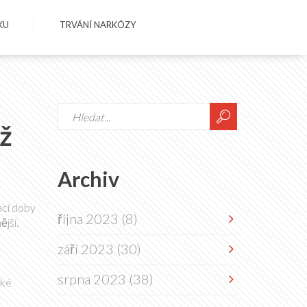
KU
TRVÁNÍ NARKÓZY
ž
Archiv
ací doby
října 2023
(8)
ější.
září 2023
(30)
srpna 2023
(38)
cké
m