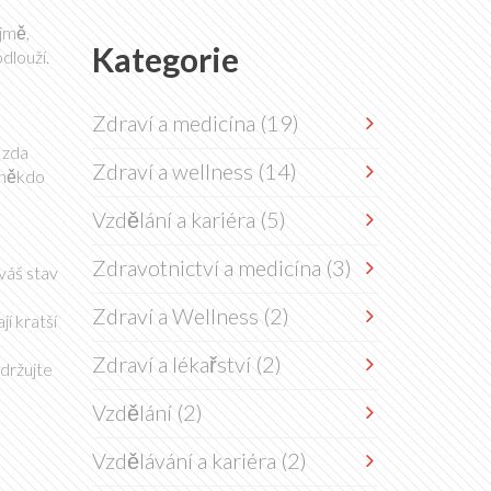
jmě,
Kategorie
dlouží.
Zdraví a medicína
(19)
a zda
Zdraví a wellness
(14)
d někdo
Vzdělání a kariéra
(5)
Zdravotnictví a medicína
(3)
váš stav
Zdraví a Wellness
(2)
í kratší
Zdraví a lékařství
(2)
udržujte
Vzdělání
(2)
Vzdělávání a kariéra
(2)