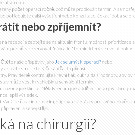
ratší frontu.
mezený počet operací ročně, což může prodloužit termín. A samozře
ud potřebujete další vyšetření nebo konzultace, čekací doba se pro
átit nebo zpříjemnit?
e na recepci a zeptejte se na aktuální frontu, možnosti prioritizace 
e vám podaří zarezervovat "náhradní" termín, který se uvolní, poku
. Čtěte naše příspěvky jako
Jak se umýt k operaci?
nebo
y a snížíte stres, který čekání často přináší.
Pravidelně kontrolujte krevní tlak, cukr a další hodnoty, aby byl 
í stav může vést k rychlejšímu schválení termínu.
ázor v jiné klinice. Někdy jenom jiné oddělení nebo jiný chirurg maj
ce lepší výsledek.
í. Využijte čas k informacím, připravte si otázky pro svého lékaře a 
připraveni a sebejistější.
ká na chirurgii?