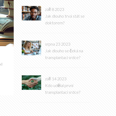
září 8 2023
Jak dlouho trvá stát se
doktorem?
srpna 23 2023
Jak dlouho se čeká na
transplantaci srdce?
né
září 14 2023
Kdo udělal první
transplantaci srdce?