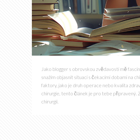
Jako blogger s obrovskou zvědavostí mě fascino
snažím objasnit situaci s čekacími dobami na chi
faktory, jako je druh operace nebo kvalita zdr
chirurgie, tento článek je pro tebe připravený. 
chirurgii.