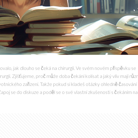
valo, jak dlouho se čeká na chirurgii. Ve svém novém příspěvku se
rurgii. Zjišťujeme, proč může doba čekání kolísat a jaký vliv mají růz
avotnického zařízení. Takže pokud si kladeš otázky ohledně časování
Zapoj se do diskuze a poděl se o své vlastní zkušenosti s čekáním na