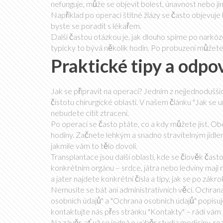
nefunguje, může se objevit bolest, únavnost nebo jiné
Například po operaci štítné žlázy se často objevuje 
byste se poradit s lékařem.
Další častou otázkou je, jak dlouho spíme po narkóz
typicky to bývá několik hodin. Po probuzení můžete c
Praktické tipy a odpo
Jak se připravit na operaci? Jedním z nejjednoduššíc
čistotu chirurgické oblasti. V našem článku "Jak s
nebudete cítit ztraceni.
Po operaci se často ptáte, co a kdy můžete jíst. Ob
hodiny. Začnete lehkým a snadno stravitelným jídlem
jakmile vám to tělo dovolí.
Transplantace jsou další oblastí, kde se člověk čast
konkrétním orgánu – srdce, játra nebo ledviny mají 
a jater najdete konkrétní čísla a tipy, jak se po zákro
Nemusíte se bát ani administrativních věcí. Ochrana
osobních údajů" a "Ochrana osobních údajů" popisuj
kontaktujte nás přes stránku "Kontakty" – rádi v
Na závěr, ať už se jedná o výběr studia medicíny, ro