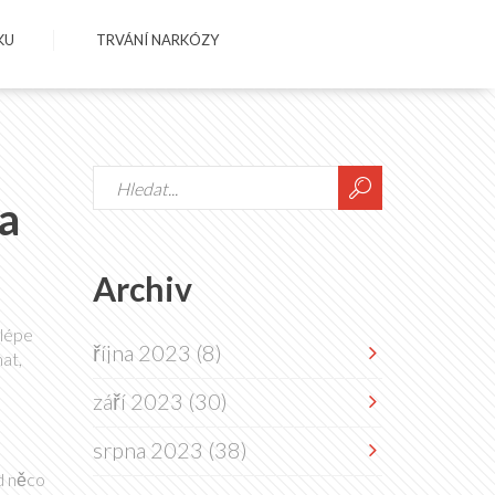
KU
TRVÁNÍ NARKÓZY
a
Archiv
 lépe
října 2023
(8)
at,
září 2023
(30)
srpna 2023
(38)
ud něco