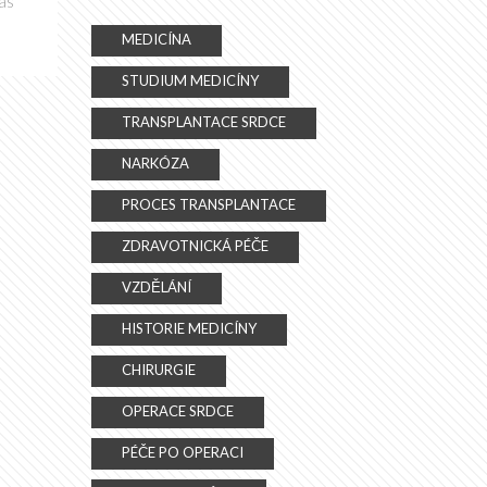
ás
MEDICÍNA
STUDIUM MEDICÍNY
TRANSPLANTACE SRDCE
NARKÓZA
PROCES TRANSPLANTACE
ZDRAVOTNICKÁ PÉČE
VZDĚLÁNÍ
HISTORIE MEDICÍNY
CHIRURGIE
OPERACE SRDCE
PÉČE PO OPERACI