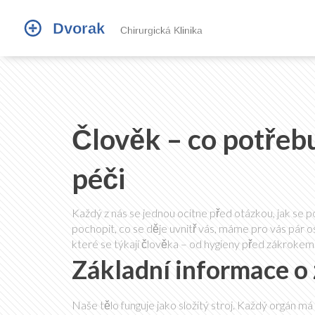
Člověk – co potřebu
péči
Každý z nás se jednou ocitne před otázkou, jak se po
pochopit, co se děje uvnitř vás, máme pro vás pár 
které se týkají člověka – od hygieny před zákrokem
Základní informace o 
Naše tělo funguje jako složitý stroj. Každý orgán má