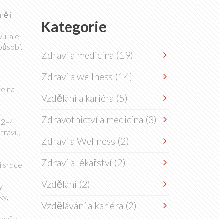
měli
Kategorie
u, ale
působí.
Zdraví a medicína
(19)
Zdraví a wellness
(14)
te na
Vzdělání a kariéra
(5)
Zdravotnictví a medicína
(3)
ň 2–4
stravu,
Zdraví a Wellness
(2)
Zdraví a lékařství
(2)
i srdce
Vzdělání
(2)
y
ky,
Vzdělávání a kariéra
(2)
, naše