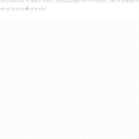
a protáhnout hranice toho, co považujeme za možné. Takže pokud v
nek je tu právě pro vás!