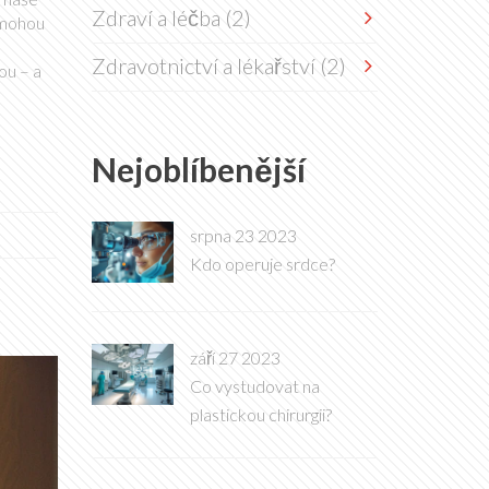
Zdraví a léčba
(2)
omohou
Zdravotnictví a lékařství
(2)
ou – a
Nejoblíbenější
srpna 23 2023
Kdo operuje srdce?
září 27 2023
Co vystudovat na
plastickou chirurgii?