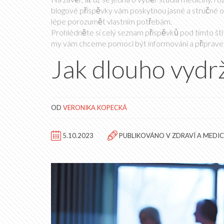
blogové příspěvky vám poskytnou jasné a stručné 
lépe porozumět vlastním potřebám.
Prohlédněte si celý seznam příspěvků pod tímto štít
my vám chceme pomoci být informováni a připraven
Jak dlouho vydrž
OD
VERONIKA KOPECKÁ
5.10.2023
PUBLIKOVÁNO V
ZDRAVÍ A MEDIC