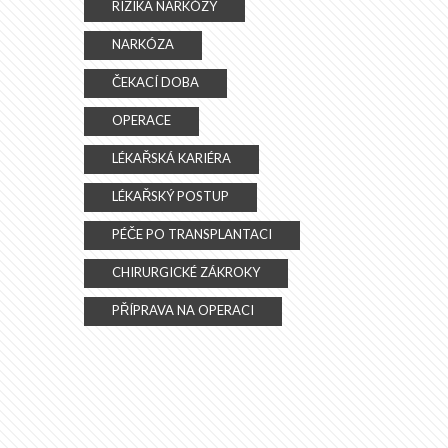
RIZIKA NARKÓZY
NARKÓZA
ČEKACÍ DOBA
OPERACE
LÉKAŘSKÁ KARIÉRA
LÉKAŘSKÝ POSTUP
PÉČE PO TRANSPLANTACI
CHIRURGICKÉ ZÁKROKY
PŘÍPRAVA NA OPERACI