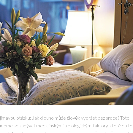
ajímavou otázku: Jak dlouho může člověk vydržet bez srdce? Toto
 Budeme se zabývat medicínskými a biologickými faktory, které do t