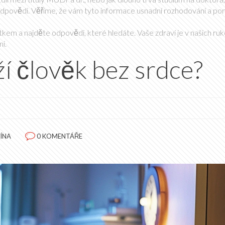
odpovědi. Věříme, že vám tyto informace usnadní rozhodování a p
kem a najděte odpovědi, které hledáte. Vaše zdraví je v našich ruk
i.
í člověk bez srdce?
ÍNA
0 KOMENTÁŘE