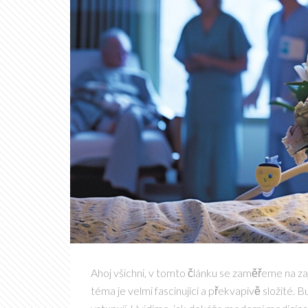
Ahoj všichni, v tomto článku se zaměřeme na z
téma je velmi fascinující a překvapivě složité.