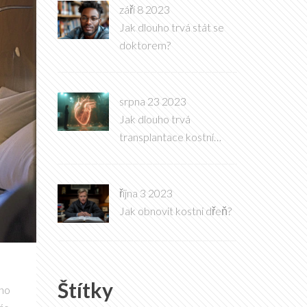
září 8 2023
Jak dlouho trvá stát se
doktorem?
srpna 23 2023
Jak dlouho trvá
transplantace kostní
dřeně?
října 3 2023
Jak obnovit kostni dřeň?
Štítky
oho