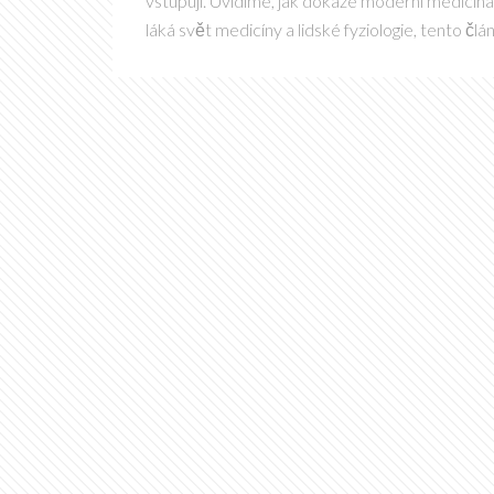
vstupují. Uvidíme, jak dokáže moderní medicín
láká svět medicíny a lidské fyziologie, tento člá