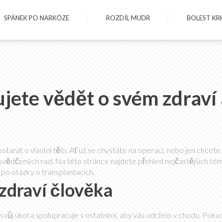
SPÁNEK PO NARKÓZE
ROZDÍL MUDR
BOLEST KR
jete vědět o svém zdraví 
starat o vlastní tělo. Ať už se chystáte na operaci, nebo jen chcete
osvědčených rad. Na této stránce najdete přehled nejčastějších tém
 po otázky o transplantacích.
zdraví člověka
 svůj úkol a spolupracuje s ostatními, aby vás udrželo v chodu. Pok