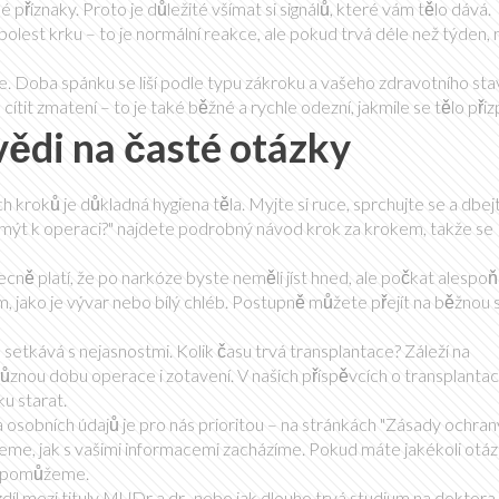
 příznaky. Proto je důležité všímat si signálů, které vám tělo dává.
bolest krku – to je normální reakce, ale pokud trvá déle než týden, 
e. Doba spánku se liší podle typu zákroku a vašeho zdravotního stav
ítit zmatení – to je také běžné a rychle odezní, jakmile se tělo přiz
vědi na časté otázky
h kroků je důkladná hygiena těla. Myjte si ruce, sprchujte se a dbej
e umýt k operaci?" najdete podrobný návod krok za krokem, takže se
ecně platí, že po narkóze byste neměli jíst hned, ale počkat alespo
, jako je vývar nebo bílý chléb. Postupně můžete přejít na běžnou 
o setkává s nejasnostmi. Kolik času trvá transplantace? Záleží na
různou dobu operace i zotavení. V našich příspěvcích o transplantac
ku starat.
 osobních údajů je pro nás prioritou – na stránkách "Zásady ochran
eme, jak s vašimi informacemi zacházíme. Pokud máte jakékoli otáz
ám pomůžeme.
zdíl mezi tituly MUDr a dr., nebo jak dlouho trvá studium na doktora