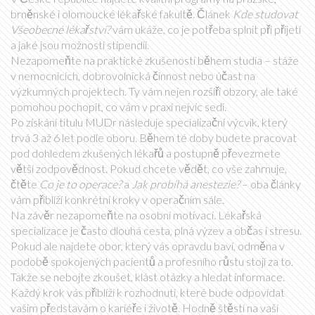
brněnské i olomoucké lékařské fakultě. Článek
Kde studovat
Všeobecné lékařství?
vám ukáže, co je potřeba splnit při přijetí
a jaké jsou možnosti stipendií.
Nezapomeňte na praktické zkušenosti během studia – stáže
v nemocnicích, dobrovolnická činnost nebo účast na
výzkumných projektech. Ty vám nejen rozšíří obzory, ale také
pomohou pochopit, co vám v praxi nejvíc sedí.
Po získání titulu MUDr následuje specializační výcvik, který
trvá 3 až 6 let podle oboru. Během té doby budete pracovat
pod dohledem zkušených lékařů a postupně převezmete
větší zodpovědnost. Pokud chcete vědět, co vše zahrnuje,
čtěte
Co je to operace?
a
Jak probíhá anestezie?
– oba články
vám přiblíží konkrétní kroky v operačním sále.
Na závěr nezapomeňte na osobní motivaci. Lékařská
specializace je často dlouhá cesta, plná výzev a občas i stresu.
Pokud ale najdete obor, který vás opravdu baví, odměna v
podobě spokojených pacientů a profesního růstu stojí za to.
Takže se nebojte zkoušet, klást otázky a hledat informace.
Každý krok vás přiblíží k rozhodnutí, které bude odpovídat
vašim představám o kariéře i životě. Hodně štěstí na vaší