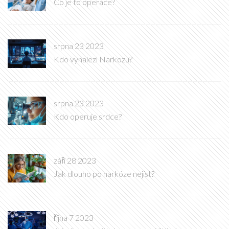
Co je to operace?
srpna 23 2023
Kdo vynalezl Narkozu?
srpna 23 2023
Kdo operuje srdce?
září 28 2023
Jak dlouho po narkóze nejíst?
října 7 2023