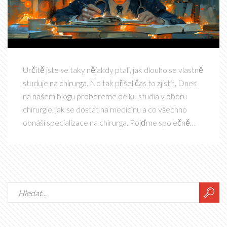
Určitě jste se taky nějakdy ptali, jak dlouho se vlastně
studuje na chirurga. No tak přišel čas to zjistit. Dnes
na našem blogu probereme délku studia v oboru
chirurgie, jak se dostat na medicínu a co všechno
obnáší specializace na chirurga. Pojďme společně
nahlédnout do světa chirurgického vzdělávání a
dozvědět se více o této fascinující a náročné
disciplíně.