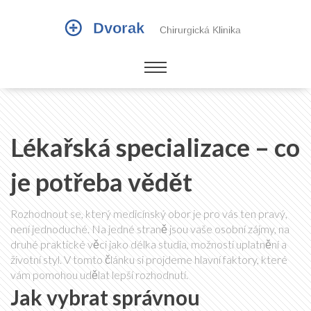
Lékařská specializace – co
je potřeba vědět
Rozhodnout se, který medicínský obor je pro vás ten pravý,
není jednoduché. Na jedné straně jsou vaše osobní zájmy, na
druhé praktické věci jako délka studia, možnosti uplatnění a
životní styl. V tomto článku si projdeme hlavní faktory, které
vám pomohou udělat lepší rozhodnutí.
Jak vybrat správnou