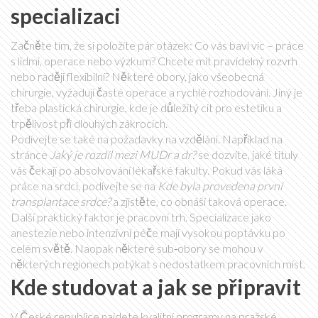
specializaci
Začněte tím, že si položíte pár otázek: Co vás baví víc – práce
s lidmi, operace nebo výzkum? Chcete mít pravidelný rozvrh
nebo raději flexibilní? Některé obory, jako všeobecná
chirurgie, vyžadují časté operace a rychlé rozhodování. Jiný je
třeba plastická chirurgie, kde je důležitý cit pro estetiku a
trpělivost při dlouhých zákrocích.
Podívejte se také na požadavky na vzdělání. Například na
stránce
Jaký je rozdíl mezi MUDr a dr?
se dozvíte, jaké tituly
vás čekají po absolvování lékařské fakulty. Pokud vás láká
práce na srdci, podívejte se na
Kde byla provedena první
transplantace srdce?
a zjistěte, co obnáší taková operace.
Další praktický faktor je pracovní trh. Specializace jako
anestezie nebo intenzivní péče mají vysokou poptávku po
celém světě. Naopak některé sub‑obory se mohou v
některých regionech potýkat s nedostatkem pracovních míst.
Kde studovat a jak se připravit
V České republice najdete kvalitní programy na pražské,