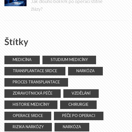
Jak dlouho bolí krk po operaci štítné
žlázy?
Štítky
MEDICÍNA
STUDIUM MEDICÍNY
TRANSPLANTACE SRDCE
NARKÓZA
PROCES TRANSPLANTACE
ZDRAVOTNICKÁ PÉČE
VZDĚLÁNÍ
HISTORIE MEDICÍNY
CHIRURGIE
OPERACE SRDCE
PÉČE PO OPERACI
RIZIKA NARKÓZY
NARKÓZA