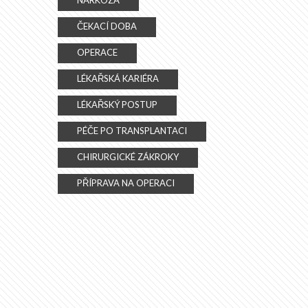
NARKÓZA
ČEKACÍ DOBA
OPERACE
LÉKAŘSKÁ KARIÉRA
LÉKAŘSKÝ POSTUP
PÉČE PO TRANSPLANTACI
CHIRURGICKÉ ZÁKROKY
PŘÍPRAVA NA OPERACI