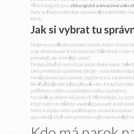
Třetí kategorie jsou
chirurgické a invazivní zákro
Tady se často rozhoduje na základě konkrétního st
kloub.
Jak si vybrat tu správ
Nejprve si udělejte seznam otázek, které chcete lék
a jak dlouho bude trvat zotavení. Důležitá je i vaše v
pomalejší, ale šetrnější cestu?
Druhá užitečná metoda je získat druhý názor. Někdy
také prohledat spolehlivé zdroje – naše klinika nab
Nezůstávejte jen u teorie, zapište si své zdravotní 
lékaři přizpůsobit léčbu přesně vám. A když už máte pl
potřebnou výživu a požádejte rodinu o podporu.
Na závěr je dobré mít jasný cíl. Přemýšlejte, co od 
Když máte cíl, můžete snadněji posoudit, jestli zvo
Máte-li otázky nebo potřebujete osobní konzultaci,
specialistů, kteří vám pomohou najít nejvhodnější m
Kdo má narok na 