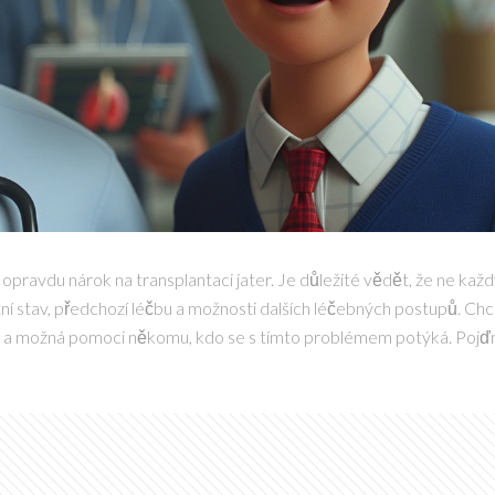
opravdu nárok na transplantaci jater. Je důležité vědět, že ne každ
ní stav, předchozí léčbu a možnosti dalších léčebných postupů. Chc
tu a možná pomoci někomu, kdo se s tímto problémem potýká. Poj