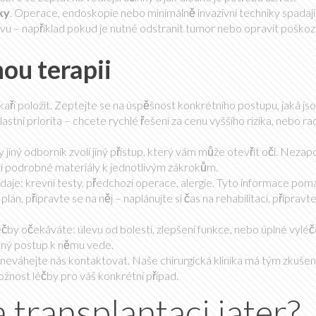
ky
. Operace, endoskopie nebo minimálně invazivní techniky spadají
avu – například pokud je nutné odstranit tumor nebo opravit poško
nou terapii
aři položit. Zeptejte se na úspěšnost konkrétního postupu, jaká jsou
lastní priorita – chcete rychlé řešení za cenu vyššího rizika, nebo rad
 jiný odborník zvolí jiný přístup, který vám může otevřít oči. Nez
ízí podrobné materiály k jednotlivým zákrokům.
údaje: krevní testy, předchozí operace, alergie. Tyto informace pomá
án, připravte se na něj – naplánujte si čas na rehabilitaci, připravte
léčby očekáváte: úlevu od bolesti, zlepšení funkce, nebo úplné vyléč
lený postup k němu vede.
 neváhejte nás kontaktovat. Naše chirurgická klinika má tým zkuše
ožnost léčby pro váš konkrétní případ.
transplantaci jater?