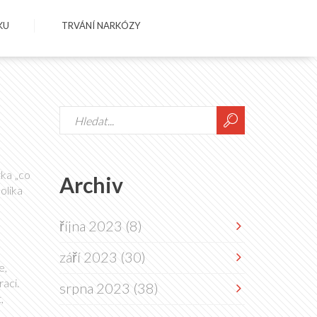
KU
TRVÁNÍ NARKÓZY
zka „co
Archiv
olika
října 2023
(8)
září 2023
(30)
e,
raci.
srpna 2023
(38)
,