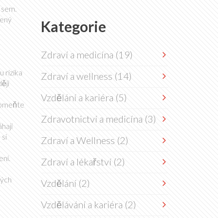
 sem.
zený
Kategorie
Zdraví a medicína
(19)
 rizika
Zdraví a wellness
(14)
ěji
Vzdělání a kariéra
(5)
apomeňte
Zdravotnictví a medicína
(3)
hají
 si
Zdraví a Wellness
(2)
ení.
Zdraví a lékařství
(2)
ných
Vzdělání
(2)
Vzdělávání a kariéra
(2)