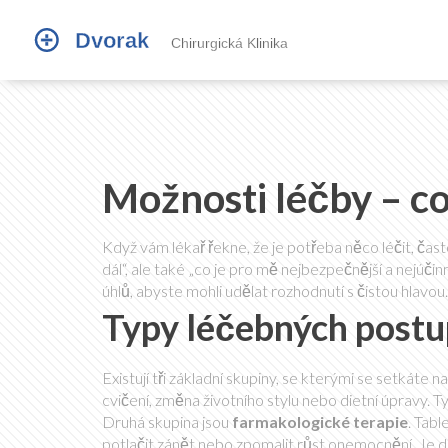
Možnosti léčby – co
Když vám lékař řekne, že je potřeba něco léčit, čast
dál“, ale také „co je pro mě nejbezpečnější a nejúčin
úhlů, abyste mohli udělat rozhodnutí s čistou hlavou.
Typy léčebných post
Existují tři základní skupiny, se kterými se setkáte 
cvičení, změna životního stylu nebo dietní úpravy. T
Druhá skupina jsou
farmakologické terapie
. Tabl
potlačit zánět nebo zpomalit růst onemocnění. Je dob