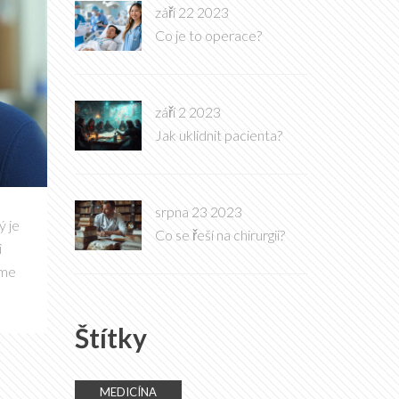
září 22 2023
Co je to operace?
září 2 2023
Jak uklidnit pacienta?
srpna 23 2023
ý je
Co se řeší na chirurgii?
i
ďme
Štítky
MEDICÍNA