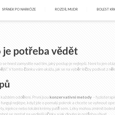
SPÁNEK PO NARKÓZE
ROZDÍL MUDR
BOLEST KR
 je potřeba vědět
o se hned zamyslíte nad tím, jaký postup je nejlepší. Není to jen otá
nější“. V tomto článku vám ukážu, jak se na výběr léčby podívat z něk
upů
na každém oddělení. První jsou
konzervativní metody
– fyzioterapi
y fungují nejlépe, když jde o pomalý pokrok a chcete se vyhnout ope
ety, injekce nebo lokální krémy patří sem. Léky mohou zmírnit bolest
ré se zeptat na vedlejší účinky a jak dlouho je potřeba užívat.