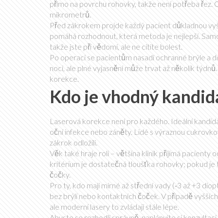
přímo na povrchu rohovky, takže není potřeba řez. O
mikrometrů.
Před zákrokem projde každý pacient důkladnou vyšetř
pomáhá rozhodnout, která metoda je nejlepší. Samotn
takže jste při vědomí, ale ne cítíte bolest.
Po operaci se pacientům nasadí ochranné brýle a dop
noci, ale plné vyjasnění může trvat až několik týdnů.
korekce.
Kdo je vhodný kandid
Laserová korekce není pro každého. Ideální kandid
oční infekce nebo záněty. Lidé s výraznou cukrovk
zákrok odložili.
Věk také hraje roli – většina klinik přijímá pacienty
kritérium je dostatečná tloušťka rohovky; pokud je 
čočky.
Pro ty, kdo mají mírné až střední vady (‑3 až +3 diop
bez brýlí nebo kontaktních čoček. V případě vyšší
ale moderní lasery to zvládají stále lépe.
Abyste se rozhodli správně, naplánujte si konzulta