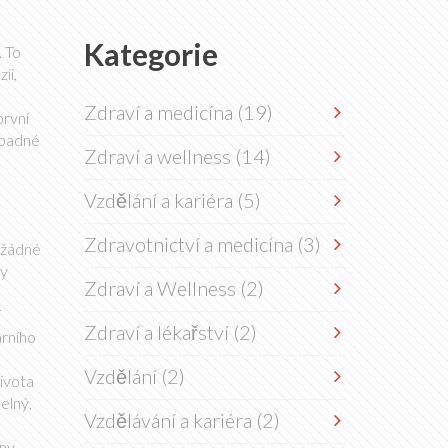
Kategorie
. To
ii,
Zdraví a medicína
(19)
první
řípadné
Zdraví a wellness
(14)
Vzdělání a kariéra
(5)
Zdravotnictví a medicína
(3)
 žádné
by
Zdraví a Wellness
(2)
í
Zdraví a lékařství
(2)
árního
Vzdělání
(2)
života
elný,
Vzdělávání a kariéra
(2)
hny