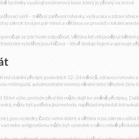
bě techniky využívají excimerový laser, který je přesný na úrovni
ovací sérií – měření zakřivení rohovky, výška oka a zdraví sítnice
ý zákrok trvá jen pár minut a většinou se provádí v lokální anestez
oručuje se pár hodin odpočívat. Většina lidí vidí jasněji už během 
 Kontrolní vyšetření jsou klíčová – lékař sleduje hojení a upravuje p
át
át má stabilní předpis posledních 12–24 měsíců, zdravou rohovku a
ovou retinopatií, autoimunitními onemocněními nebo těhotné ženy 
 od 18 let výše, protože před tím může dojít ke změně předpisu. Dalš
tenká, může být potřeba jiná metoda, například implantát intraokul
trie), jsou výsledky často velmi dobré a většina si po zákroku užívá 
ch vad nebo astigmatismu může být výsledek o něco méně předvídat
ci, kde vám odborník provede kompletní vyšetření a odpoví na všec