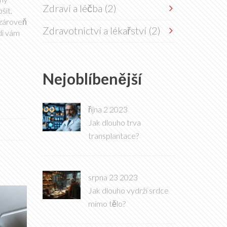
Zdraví a léčba
(2)
šit.
 zároveň
Zdravotnictví a lékařství
(2)
di vám
Nejoblíbenější
října 2 2023
Jak dlouho trva
transplantace?
srpna 23 2023
Jak dlouho vydrží srdce
mimo tělo?