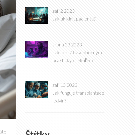
září 2 2023
Jak uklidnit pacienta?
srpna 23 2023
Jak se stát všeobecným
praktickým lékařem?
září 10 2023
Jak funguje transplantace
ledvin?
Štítky
máte