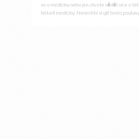
se o medicínu nebo jen chcete vědět více o tét
historii medicíny. Nenechte si ujít tento poutav