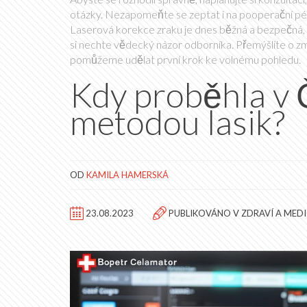
otázky. Nezapomeňte se zeptat i na pooperační péč
Laserová korekce zraku je dnes běžná a bezpečná, po
si nechte vědecký názor odborníka. Přemýšlíte o změ
pomůžeme udělat první krok ke volnému pohledu.
Kdy proběhla v 
metodou lasik?
OD
KAMILA HAMERSKÁ
23.08.2023
PUBLIKOVÁNO V
ZDRAVÍ A MED