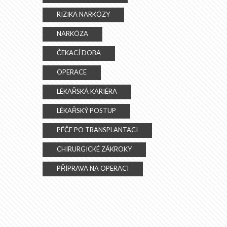
RIZIKA NARKÓZY
NARKÓZA
ČEKACÍ DOBA
OPERACE
LÉKAŘSKÁ KARIÉRA
LÉKAŘSKÝ POSTUP
PÉČE PO TRANSPLANTACI
CHIRURGICKÉ ZÁKROKY
PŘÍPRAVA NA OPERACI