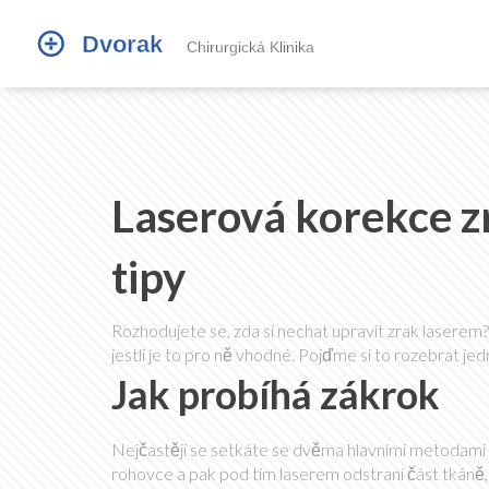
Laserová korekce z
tipy
Rozhodujete se, zda si nechat upravit zrak laserem? V
jestli je to pro ně vhodné. Pojďme si to rozebrat 
Jak probíhá zákrok
Nejčastěji se setkáte se dvěma hlavními metodami 
rohovce a pak pod tím laserem odstraní část tkáně