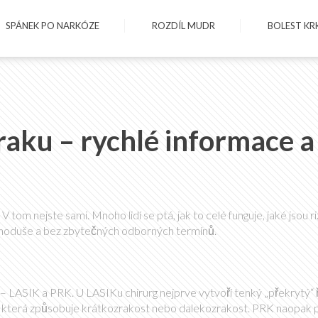
SPÁNEK PO NARKÓZE
ROZDÍL MUDR
BOLEST KR
raku – rychlé informace a
 tom nejste sami. Mnoho lidí se ptá, jak to celé funguje, jaké jsou ri
jednoduše a bez zbytečných odborných termínů.
– LASIK a PRK. U LASIKu chirurg nejprve vytvoří tenký „překrytý“ 
, která způsobuje krátkozrakost nebo dalekozrakost. PRK naopak 