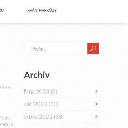
KU
TRVÁNÍ NARKÓZY
Archiv
zika a
října 2023
(8)
září 2023
(30)
srpna 2023
(38)
řez na
pracuje