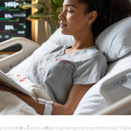
y se vlastně v Česku udělala ta první operace metodou lasik? Zají