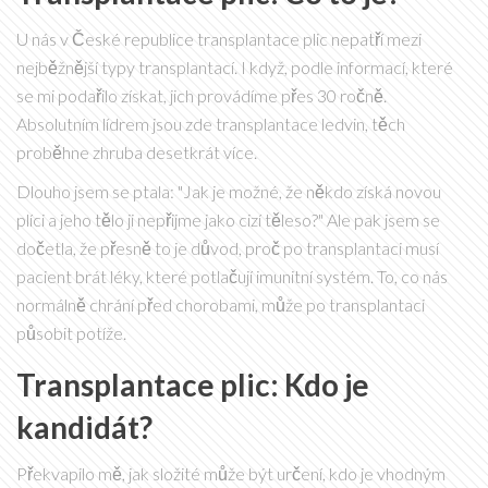
U nás v České republice transplantace plic nepatří mezi
nejběžnější typy transplantací. I když, podle informací, které
se mi podařilo získat, jich provádíme přes 30 ročně.
Absolutním lídrem jsou zde transplantace ledvin, těch
proběhne zhruba desetkrát více.
Dlouho jsem se ptala: "Jak je možné, že někdo získá novou
plíci a jeho tělo ji nepřijme jako cizí těleso?" Ale pak jsem se
dočetla, že přesně to je důvod, proč po transplantaci musí
pacient brát léky, které potlačují imunitní systém. To, co nás
normálně chrání před chorobami, může po transplantaci
působit potíže.
Transplantace plic: Kdo je
kandidát?
Překvapilo mě, jak složité může být určení, kdo je vhodným