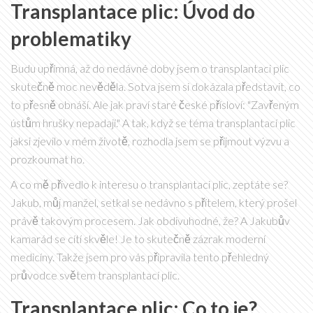
Transplantace plic: Úvod do
problematiky
Budu upřímná, až do nedávné doby jsem o transplantaci plic
skutečně moc nevěděla. Sotva jsem si dokázala představit, co
to přesně obnáší. Ale jak praví staré české přísloví: "Zavřeným
ústům hrušky nepadají." A tak, když se téma transplantací plic
jaksi zjevilo v mém životě, rozhodla jsem se přijmout výzvu a
prozkoumat ho.
A co mě přivedlo k interesu o transplantaci plic, zeptáte se?
Jakub, můj manžel, setkal se nedávno s přítelem, který prošel
právě takovým procesem. Jak obdivuhodné, že? A Jakubův
kamarád se cítí skvěle! Je to skutečně zázrak moderní
medicíny. Takže jsem pro vás připravila tento přehledný
průvodce světem transplantací plic.
Transplantace plic: Co to je?