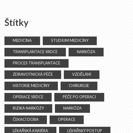
Štítky
MEDICÍNA
STUDIUM MEDICÍNY
TRANSPLANTACE SRDCE
NARKÓZA
PROCES TRANSPLANTACE
ZDRAVOTNICKÁ PÉČE
VZDĚLÁNÍ
HISTORIE MEDICÍNY
CHIRURGIE
OPERACE SRDCE
PÉČE PO OPERACI
RIZIKA NARKÓZY
NARKÓZA
ČEKACÍ DOBA
OPERACE
LÉKAŘSKÁ KARIÉRA
LÉKAŘSKÝ POSTUP