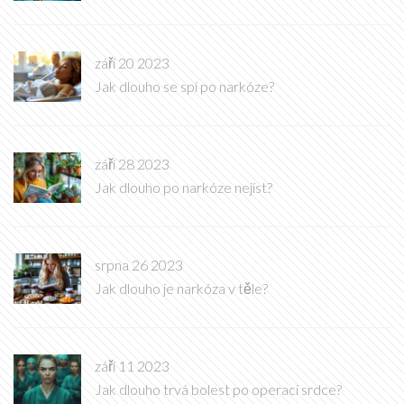
září 20 2023
Jak dlouho se spí po narkóze?
září 28 2023
Jak dlouho po narkóze nejíst?
srpna 26 2023
Jak dlouho je narkóza v těle?
září 11 2023
Jak dlouho trvá bolest po operaci srdce?