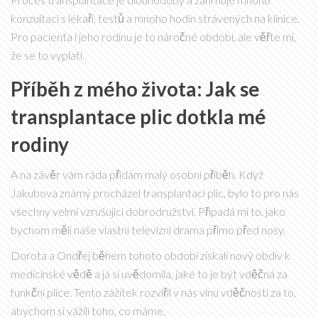
konzultací s lékaři, testů a mnoho hodin strávených na klinice.
Pro pacienta i jeho rodinu je to náročné období, ale věřte mi,
že se to vyplatí.
Příběh z mého života: Jak se
transplantace plic dotkla mé
rodiny
A na závěr vám ráda přidám malý osobní příběh. Když
Jakubova známý procházel transplantací plic, bylo to pro nás
všechny velmi vzrušující dobrodružství. Připadá mi to, jako
bychom měli naše vlastní televizní drama přímo před nosy.
Dorota a Ondřej během tohoto období získali nový obdiv k
medicínské vědě a já si uvědomila, jaké to je být vděčná za
funkční plíce. Tento zážitek rozvířil v nás vlnu vděčnosti za to,
abychom si vážili toho, co máme.