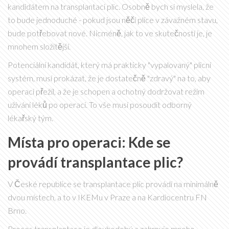
kandidátem na transplantaci plic. Osobně bych si myslela, že
to bude jednoduché - pokud jsou něčí plíce v závažném stavu,
bude potřebovat nové. Nicméně, jak to ve skutečností je, je
mnohem složitější.
Potenciální kandidát, který má prakticky "vypalovaný" plicní
systém, musí prokázat, že je dostatečně "zdravý" na to, aby
operaci přežil, a že je schopen a ochotný dodržovat režim
užívání léků po operaci. To vše musí posoudit odborný
lékařský tým.
Místa pro operaci: Kde se
provádí transplantace plic?
V České republice se transplantace plic provádí na minimálně
dvou místech, a to v IKEMu v Praze a na Kardiocentru FN
Brno.
Proces transplantace je dlouhodobý a zahrnuje mnoho